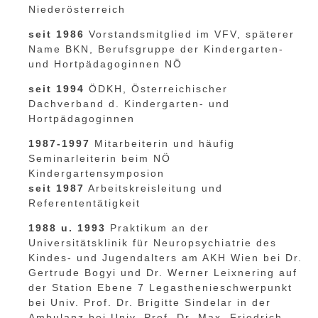
Niederösterreich
seit 1986
Vorstandsmitglied im VFV, späterer
Name BKN, Berufsgruppe der Kindergarten-
und Hortpädagoginnen NÖ
seit 1994
ÖDKH, Österreichischer
Dachverband d. Kindergarten- und
Hortpädagoginnen
1987-1997
Mitarbeiterin und häufig
Seminarleiterin beim NÖ
Kindergartensymposion
seit 1987
Arbeitskreisleitung und
Referententätigkeit
1988 u. 1993
Praktikum an der
Universitätsklinik für Neuropsychiatrie des
Kindes- und Jugendalters am AKH Wien bei Dr.
Gertrude Bogyi und Dr. Werner Leixnering auf
der Station Ebene 7 Legasthenieschwerpunkt
bei
Univ. Prof. Dr. Brigitte Sindelar in der
Ambulanz bei Univ. Prof. Dr. Max. Friedrich